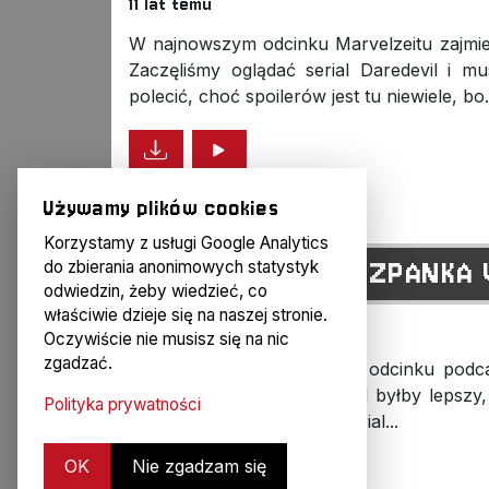
11 lat temu
W najnowszym odcinku Marvelzeitu zajmi
Zaczęliśmy oglądać serial Daredevil i 
polecić, choć spoilerów jest tu niewiele, bo.
Używamy plików cookies
Korzystamy z usługi Google Analytics
H#15: PIXEL VS HISZPANKA V
do zbierania anonimowych statystyk
odwiedzin, żeby wiedzieć, co
właściwie dzieje się na naszej stronie.
11 lat temu
Oczywiście nie musisz się na nic
zgadzać.
Dzień dobry. W tym tu oto odcinku podc
się, dlaczego magazyn Pixel byłby lepszy,
Polityka prywatności
Secret Service, dlaczego serial...
OK
Nie zgadzam się