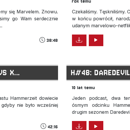
rok temu
emy się Marvelem. Znowu.
Czekaliśmy. Tęskniliśmy. C
musimy go Wam serdecznie
w końcu powrócił, narodz
..
udanym marvelowo-netfli
38:48
S X...
H#48: DAREDEVI
10 lat temu
astu Hammerzeit dowiecie
Jeden podcast, dwa tem
 gdyby nie było wcześniej
ósmym odcinku Hammerz
drugim sezonem Daredevila
42:16