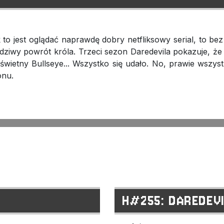
jak to jest oglądać naprawdę dobry netfliksowy serial, to 
dziwy powrót króla. Trzeci sezon Daredevila pokazuje, że je
świetny Bullseye... Wszystko się udało. No, prawie wszys
onu.
H#255: DAREDEVI