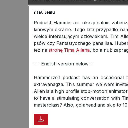
7 lat temu
Podcast Hammerzeit okazjonalnie zahacza
kinowym ekranie. Tego lata przypadło n
wielce interesującym człowiekiem. Tim All
psów czy Fantastycznego pana lisa. Hubert
też na
stronę Tima Allena
, bo a nuż zapra
--- English version below --
Hammerzeit podcast has an occasional t
extravanagza. This summer we were invite
Allen is a high profile stop-motion animat
to have a stimulating conversation with T
masterclass? Also, go ahead and skip to 10:3