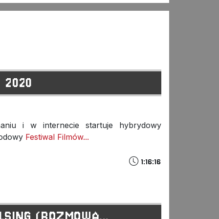
 2020
aniu i w internecie startuje hybrydowy
arodowy
Festiwal Filmów...
1:16:16
LSING (ROZMOWA...