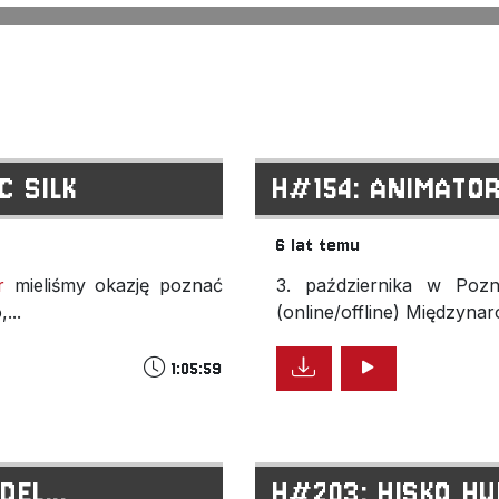
C SILK
H#154: ANIMATOR
6 lat temu
r
mieliśmy okazję poznać
3. października w Pozn
...
(online/offline) Międzyn
1:05:59
DEL...
H#203: HISKO HU