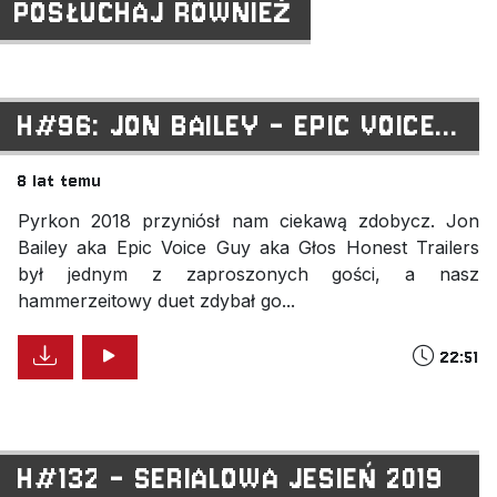
POSŁUCHAJ RÓWNIEŻ
H#96: JON BAILEY - EPIC VOICE...
8 lat temu
Pyrkon 2018 przyniósł nam ciekawą zdobycz. Jon
Bailey aka Epic Voice Guy aka Głos Honest Trailers
był jednym z zaproszonych gości, a nasz
hammerzeitowy duet zdybał go...
22:51
H#132 - SERIALOWA JESIEŃ 2019