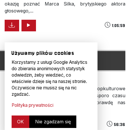
okazję poznać Marca Silka, brytyjskiego aktora
głosowego,...
1:05:59
Używamy plików cookies
H#283: DISCLOSURE DAY,
CZYLI...
Korzystamy z usługi Google Analytics
do zbierania anonimowych statystyk
odwiedzin, żeby wiedzieć, co
miesiąc temu
właściwie dzieje się na naszej stronie.
Oczywiście nie musisz się na nic
Steven Spielberg ukształtował nasze popkulturowe
zgadzać.
dzieciństwo i nauczył magii kina. Ale sporo czasu
minęło, od kiedy tytan reżyserii naprawdę nas
Polityka prywatności
zachwycił. Z nadzieją...
OK
Nie zgadzam się
56:36