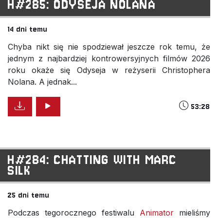
H#285: ODYSEJA NOLANA
14 dni temu
Chyba nikt się nie spodziewał jeszcze rok temu, że
jednym z najbardziej kontrowersyjnych filmów 2026
roku okaże się Odyseja w reżyserii Christophera
Nolana. A jednak...
53:28
H#284: CHATTING WITH MARC
SILK
25 dni temu
Podczas tegorocznego festiwalu
Animator
mieliśmy