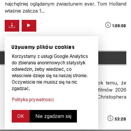
najchętniej oglądanym zwiastunem ever. Tom Holland
właśnie zalicza 1...
1:09:06
Używamy plików cookies
H#285: ODYSEJA NOLANA
Korzystamy z usługi Google Analytics
do zbierania anonimowych statystyk
odwiedzin, żeby wiedzieć, co
14 dni temu
właściwie dzieje się na naszej stronie.
Oczywiście nie musisz się na nic
Chyba nikt się nie spodziewał jeszcze rok temu, że
zgadzać.
jednym z najbardziej kontrowersyjnych filmów 2026
roku okaże się Odyseja w reżyserii Christophera
Polityka prywatności
Nolana. A jednak...
OK
Nie zgadzam się
53:28