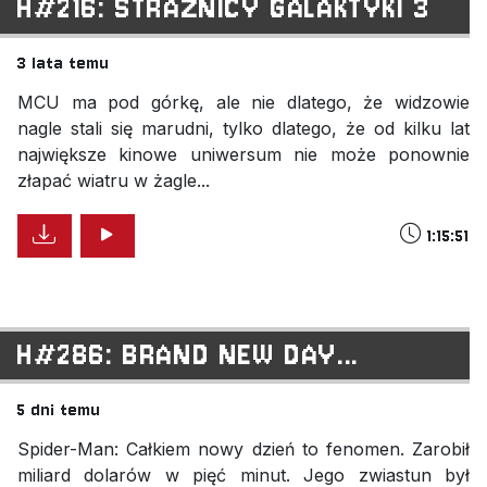
H#216: STRAŻNICY GALAKTYKI 3
3 lata temu
MCU ma pod górkę, ale nie dlatego, że widzowie
nagle stali się marudni, tylko dlatego, że od kilku lat
największe kinowe uniwersum nie może ponownie
złapać wiatru w żagle...
1:15:51
H#286: BRAND NEW DAY...
5 dni temu
Spider-Man: Całkiem nowy dzień to fenomen. Zarobił
miliard dolarów w pięć minut. Jego zwiastun był