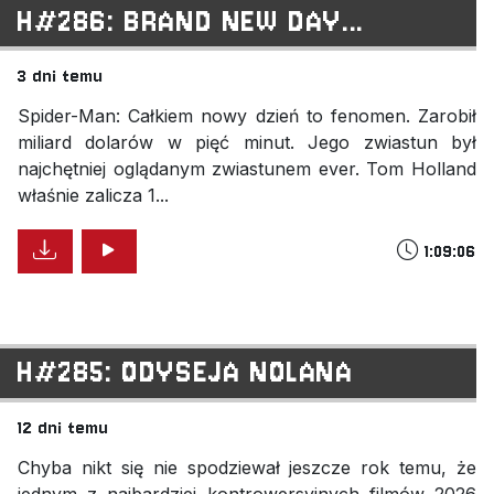
H#286: BRAND NEW DAY...
3 dni temu
Spider-Man: Całkiem nowy dzień to fenomen. Zarobił
miliard dolarów w pięć minut. Jego zwiastun był
najchętniej oglądanym zwiastunem ever. Tom Holland
właśnie zalicza 1...
1:09:06
H#285: ODYSEJA NOLANA
12 dni temu
Chyba nikt się nie spodziewał jeszcze rok temu, że
jednym z najbardziej kontrowersyjnych filmów 2026