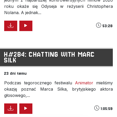
roku okaże się Odyseja w reżyserii Christophera
Nolana. A jednak...
53:28
H#284: CHATTING WITH MARC
SILK
23 dni temu
Podczas tegorocznego festiwalu
Animator
mieliśmy
okazję poznać Marca Silka, brytyjskiego aktora
głosowego,...
1:05:59