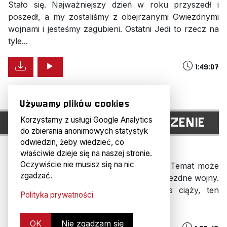
Stało się. Najważniejszy dzień w roku przyszedł i
poszedł, a my zostaliśmy z obejrzanymi Gwiezdnymi
wojnami i jesteśmy zagubieni. Ostatni Jedi to rzecz na
tyle...
1:49:07
Używamy plików cookies
H#134: SKYWALKER. ODRODZENIE
Korzystamy z usługi Google Analytics
do zbierania anonimowych statystyk
odwiedzin, żeby wiedzieć, co
7 lat temu
właściwie dzieje się na naszej stronie.
Oczywiście nie musisz się na nic
Witajcie w ostatnim nagraniu 2019 roku. Temat może
zgadzać.
być tylko jeden - dziewiąta część sagi Gwiezdne wojny.
Z racji wielkości zadania, jakie na nas ciąży, ten
Polityka prywatności
podcast jest...
OK
Nie zgadzam się