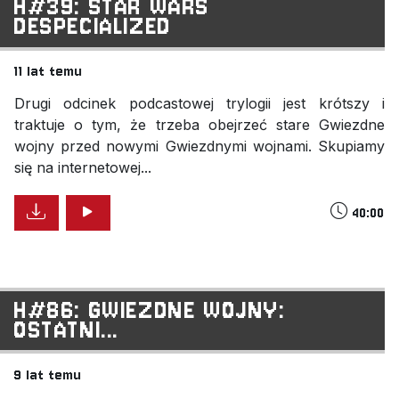
H#39: STAR WARS
DESPECIALIZED
11 lat temu
Drugi odcinek podcastowej trylogii jest krótszy i
traktuje o tym, że trzeba obejrzeć stare Gwiezdne
wojny przed nowymi Gwiezdnymi wojnami. Skupiamy
się na internetowej...
40:00
H#86: GWIEZDNE WOJNY:
OSTATNI...
9 lat temu