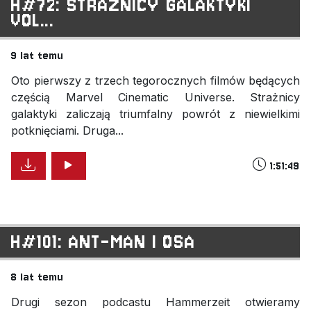
H#72: STRAŻNICY GALAKTYKI
VOL...
9 lat temu
Oto pierwszy z trzech tegorocznych filmów będących
częścią Marvel Cinematic Universe. Strażnicy
galaktyki zaliczają triumfalny powrót z niewielkimi
potknięciami. Druga...
1:51:49
H#101: ANT-MAN I OSA
8 lat temu
Drugi sezon podcastu Hammerzeit otwieramy