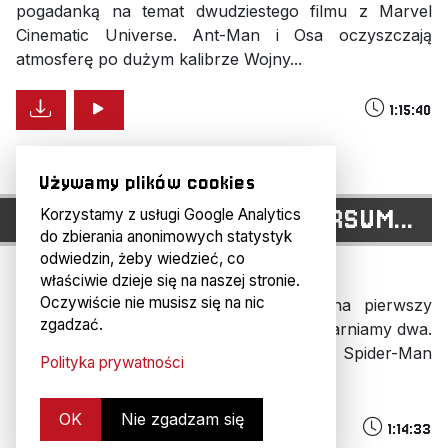
pogadanką na temat dwudziestego filmu z Marvel
Cinematic Universe. Ant-Man i Osa oczyszczają
atmosferę po dużym kalibrze Wojny...
1:15:40
Używamy plików cookies
H#110: SPIDER-MAN UNIWERSUM...
Korzystamy z usługi Google Analytics
do zbierania anonimowych statystyk
odwiedzin, żeby wiedzieć, co
8 lat temu
właściwie dzieje się na naszej stronie.
Oczywiście nie musisz się na nic
Witamy w 2019 roku i zapraszamy na pierwszy
zgadzać.
tegoroczny odcinek podcastu. Tematy ogarniamy dwa.
Daniem głównym jest animowany film Spider-Man
Polityka prywatności
Uniwersum, na który bardzo...
OK
Nie zgadzam się
1:14:33