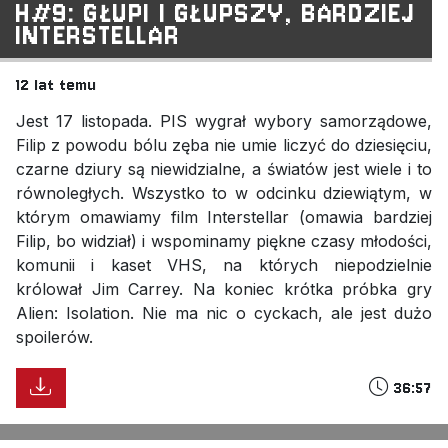
H#9: GŁUPI I GŁUPSZY, BARDZIEJ
INTERSTELLAR
12 lat temu
Jest 17 listopada. PIS wygrał wybory samorządowe,
Filip z powodu bólu zęba nie umie liczyć do dziesięciu,
czarne dziury są niewidzialne, a światów jest wiele i to
równoległych. Wszystko to w odcinku dziewiątym, w
którym omawiamy film Interstellar (omawia bardziej
Filip, bo widział) i wspominamy piękne czasy młodości,
komunii i kaset VHS, na których niepodzielnie
królował Jim Carrey. Na koniec krótka próbka gry
Alien: Isolation. Nie ma nic o cyckach, ale jest dużo
spoilerów.
36:57