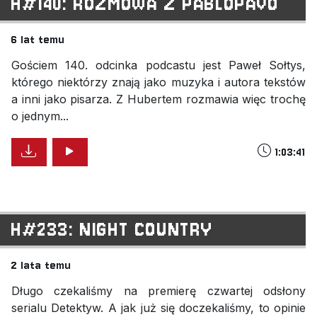
H#140: ROZMOWA Z PABLOPAVO
6 lat temu
Gościem 140. odcinka podcastu jest Paweł Sołtys,
którego niektórzy znają jako muzyka i autora tekstów
a inni jako pisarza. Z Hubertem rozmawia więc trochę
o jednym...
1:03:41
H#233: NIGHT COUNTRY
2 lata temu
Długo czekaliśmy na premierę czwartej odsłony
serialu Detektyw. A jak już się doczekaliśmy, to opinie