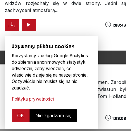
widzów rozjechały się w dwie strony. Jedni są
zachwyceni atmosferą...
1:08:46
Używamy plików cookies
H#286: BRAND NEW DAY...
Korzystamy z usługi Google Analytics
do zbierania anonimowych statystyk
odwiedzin, żeby wiedzieć, co
4 dni temu
właściwie dzieje się na naszej stronie.
Oczywiście nie musisz się na nic
Spider-Man: Całkiem nowy dzień to fenomen. Zarobił
zgadzać.
miliard dolarów w pięć minut. Jego zwiastun był
najchętniej oglądanym zwiastunem ever. Tom Holland
Polityka prywatności
właśnie zalicza 1...
OK
Nie zgadzam się
1:09:06