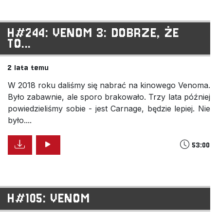
H#244: VENOM 3: DOBRZE, ŻE
TO...
2 lata temu
W 2018 roku daliśmy się nabrać na kinowego Venoma.
Było zabawnie, ale sporo brakowało. Trzy lata później
powiedzieliśmy sobie - jest Carnage, będzie lepiej. Nie
było....
53:00
H#105: VENOM