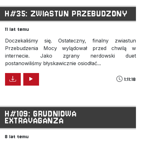
H#35: ZWIASTUN PRZEBUDZONY
11 lat temu
Doczekaliśmy się. Ostateczny, finalny zwiastun
Przebudzenia Mocy wylądował przed chwilą w
internecie. Jako zgrany nerdowski duet
postanowiliśmy błyskawicznie osiodłać...
1:11:18
H#109: GRUDNIOWA
EXTRAVAGANZA
8 lat temu