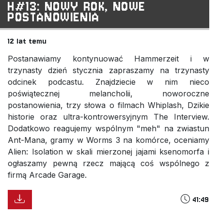
H#13: NOWY ROK, NOWE
POSTANOWIENIA
12 lat temu
Postanawiamy kontynuować Hammerzeit i w
trzynasty dzień stycznia zapraszamy na trzynasty
odcinek podcastu. Znajdziecie w nim nieco
poświątecznej melancholii, noworoczne
postanowienia, trzy słowa o filmach Whiplash, Dzikie
historie oraz ultra-kontrowersyjnym The Interview.
Dodatkowo reagujemy wspólnym "meh" na zwiastun
Ant-Mana, gramy w Worms 3 na komórce, oceniamy
Alien: Isolation w skali mierzonej jajami ksenomorfa i
ogłaszamy pewną rzecz mającą coś wspólnego z
firmą Arcade Garage.
41:49