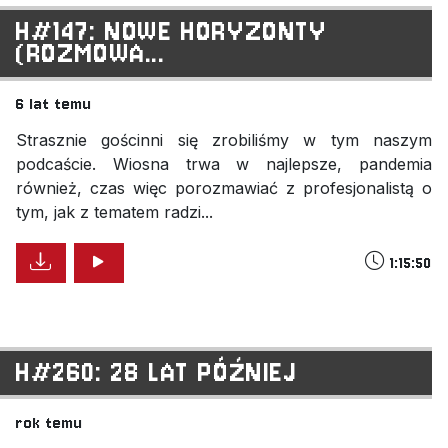
H#147: NOWE HORYZONTY
(ROZMOWA...
6 lat temu
Strasznie gościnni się zrobiliśmy w tym naszym
podcaście. Wiosna trwa w najlepsze, pandemia
również, czas więc porozmawiać z profesjonalistą o
tym, jak z tematem radzi...
1:15:50
H#260: 28 LAT PÓŹNIEJ
rok temu