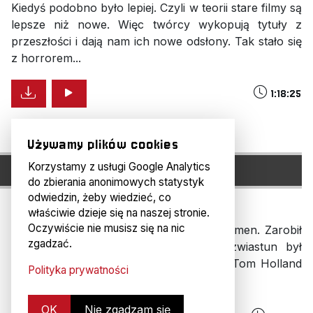
Kiedyś podobno było lepiej. Czyli w teorii stare filmy są
lepsze niż nowe. Więc twórcy wykopują tytuły z
przeszłości i dają nam ich nowe odsłony. Tak stało się
z horrorem...
1:18:25
Używamy plików cookies
H#286: BRAND NEW DAY...
Korzystamy z usługi Google Analytics
do zbierania anonimowych statystyk
odwiedzin, żeby wiedzieć, co
4 dni temu
właściwie dzieje się na naszej stronie.
Oczywiście nie musisz się na nic
Spider-Man: Całkiem nowy dzień to fenomen. Zarobił
zgadzać.
miliard dolarów w pięć minut. Jego zwiastun był
najchętniej oglądanym zwiastunem ever. Tom Holland
Polityka prywatności
właśnie zalicza 1...
OK
Nie zgadzam się