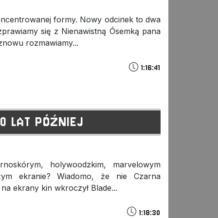
ncentrowanej formy. Nowy odcinek to dwa
ozprawiamy się z Nienawistną Ósemką pana
i znowu rozmawiamy...
1:16:41
20 LAT PÓŹNIEJ
rnoskórym, holywoodzkim, marvelowym
żym ekranie? Wiadomo, że nie Czarna
na ekrany kin wkroczył Blade...
1:18:30