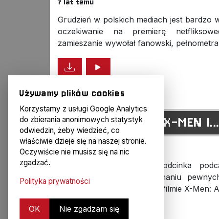
7 lat temu
Grudzień w polskich mediach jest bardzo w
oczekiwanie na premierę netfliksow
zamieszanie wywołał fanowski, pełnometra
Używamy plików cookies
Korzystamy z usługi Google Analytics
H#50: JUBILEUSZ, X-MEN I..
do zbierania anonimowych statystyk
odwiedzin, żeby wiedzieć, co
właściwie dzieje się na naszej stronie.
10 lat temu
Oczywiście nie musisz się na nic
zgadzać.
Z okazji pięćdziesiątego odcinka po
nietypowy wstęp w wykonaniu pewnych
Polityka prywatności
uczcić tę okazję, mówimy o filmie X-Men: A
OK
Nie zgadzam się