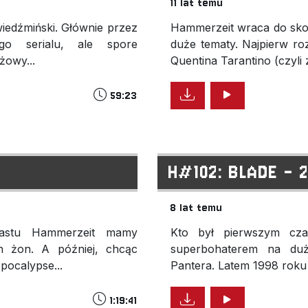
11 lat temu
iedźmiński. Głównie przez
Hammerzeit wraca do sko
ego serialu, ale spore
duże tematy. Najpierw r
żowy...
Quentina Tarantino (czyl
59:23
.
H#102: BLADE - 
8 lat temu
dcastu Hammerzeit mamy
Kto był pierwszym cza
 żon. A później, chcąc
superbohaterem na du
pocalypse...
Pantera. Latem 1998 roku 
1:19:41