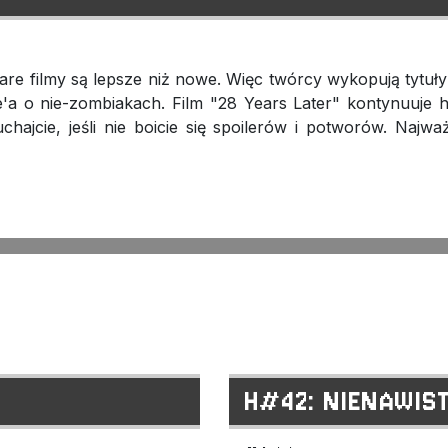
stare filmy są lepsze niż nowe. Więc twórcy wykopują tytuł
'a o nie-zombiakach. Film "28 Years Later" kontynuuje hi
ajcie, jeśli nie boicie się spoilerów i potworów. Najważn
H#42: NIENAWIST