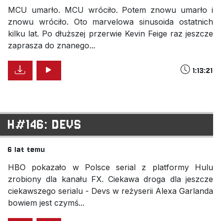
MCU umarło. MCU wróciło. Potem znowu umarło i
znowu wróciło. Oto marvelowa sinusoida ostatnich
kilku lat. Po dłuższej przerwie Kevin Feige raz jeszcze
zaprasza do znanego...
1:13:21
H#146: DEVS
6 lat temu
HBO pokazało w Polsce serial z platformy Hulu
zrobiony dla kanału FX. Ciekawa droga dla jeszcze
ciekawszego serialu - Devs w reżyserii Alexa Garlanda
bowiem jest czymś...