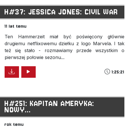
H#37: JESSICA JONES: CIVIL WAR
11 lat temu
Ten Hammerzeit miał być poświęcony głównie
drugiemu netflixowemu dziełku z logo Marvela. I tak
też się stało - rozmawiamy przede wszystkim o
pierwszej połowie sezonu...
1:25:21
H#251: KAPITAN AMERYKA:
NOWY...
rok temu