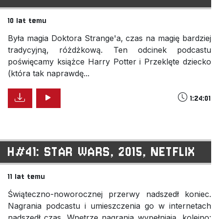
10 lat temu
Była magia Doktora Strange'a, czas na magię bardziej
tradycyjną, różdżkową. Ten odcinek podcastu
poświęcamy książce Harry Potter i Przeklęte dziecko
(która tak naprawdę...
1:24:01
H#41: STAR WARS, 2015, NETFLIX
11 lat temu
Świąteczno-noworocznej przerwy nadszedł koniec.
Nagrania podcastu i umieszczenia go w internetach
nadszedł czas. Wnętrze nagrania wypełniają, kolejno: