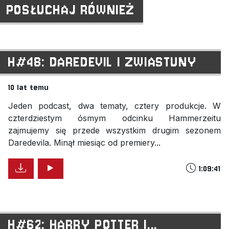
POSŁUCHAJ RÓWNIEŻ
H#48: DAREDEVIL I ZWIASTUNY
10 lat temu
Jeden podcast, dwa tematy, cztery produkcje. W
czterdziestym ósmym odcinku Hammerzeitu
zajmujemy się przede wszystkim drugim sezonem
Daredevila. Minął miesiąc od premiery...
1:09:41
H#62: HARRY POTTER I...