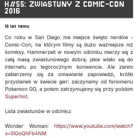
H#55: ZWIASTUNY Z COMIC-CON
2016
10 lat temu
Co roku w San Diego ma miejsce święto nerdów -
Comic-Con, na którym filmy są dużo ważniejsze niż
komiksy. Hammerzeit w nowym odcinku mierzy się z
całą masą zwiastunowego dobra, jakie wlało się do
internetu po tegorocznym konwencie. Ale zanim
zabierzemy się za omawianie zapowiedzi, krótki
przystanek w świecie gier: zaczynamy od fenomenu
Pokemon GO, a potem zatrzymujemy się przy polskim
Superhot
.
Lista zwiastunów w odcinku:
Wonder Woman:
https://www.youtube.com/watch?
v=5lGoQhFb4NM