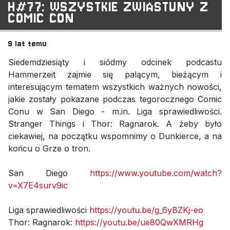
H#77: WSZYSTKIE ZWIASTUNY Z
COMIC CON
9 lat temu
Siedemdziesiąty i siódmy odcinek podcastu
Hammerzeit zajmie się palącym, bieżącym i
interesującym tematem wszystkich ważnych nowości,
jakie zostały pokazane podczas tegorocznego Comic
Conu w San Diego - m.in. Liga sprawiedliwości.
Stranger Things i Thor: Ragnarok. A żeby było
ciekawiej, na początku wspomnimy o Dunkierce, a na
końcu o Grze o tron.
San Diego
https://www.youtube.com/watch?
v=X7E4surv9ic
Liga sprawiedliwości
https://youtu.be/g_6yBZKj-eo
Thor: Ragnarok:
https://youtu.be/ue80QwXMRHg