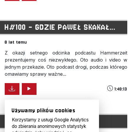
H#100 - GDZIE PAWEŁ SKAKAŁ...
8 lat temu
Z okazji setnego odcinka podcastu Hammerzeit
prezentujemy coś niezwykłego. Oto audio i video w
jednym przekazie. Oto podcast drogi, podczas którego
omawiamy sprawy ważne...
1:40:13
Używamy plików cookies
H#28: COMIC-CON
Korzystamy z usługi Google Analytics
do zbierania anonimowych statystyk