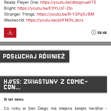
Ready Player One:
https://youtu.be/dtwpjnuaVTE
Bright:
https://youtu.be/E1lYLUF-Zto
Stranger Things:
https://youtu.be/R-Y2Pq1LrBM
Westworld:
https://youtu.be/phFM3V_dors
56:46
POSŁUCHAJ RÓWNIEŻ
H#55: ZWIASTUNY Z COMIC-
CON...
10 lat temu
Co roku w San Diego ma miejsce święto nerdów -