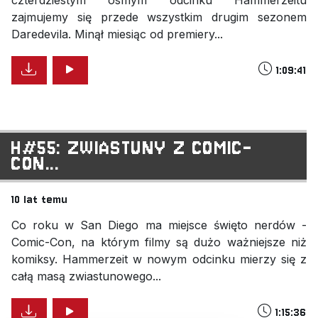
zajmujemy się przede wszystkim drugim sezonem
Daredevila. Minął miesiąc od premiery...
1:09:41
H#55: ZWIASTUNY Z COMIC-
CON...
10 lat temu
Co roku w San Diego ma miejsce święto nerdów -
Comic-Con, na którym filmy są dużo ważniejsze niż
komiksy. Hammerzeit w nowym odcinku mierzy się z
całą masą zwiastunowego...
1:15:36