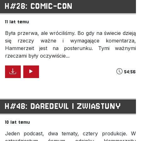
H#28: COMIC-CON
11 lat temu
Była przerwa, ale wróciliśmy. Bo gdy na świecie dzieją
się rzeczy ważne i wymagające komentarza,
Hammerzeit jest na posterunku. Tymi ważnymi
rzeczami były oczywiście...
54:56
H#48: DAREDEVIL I ZWIASTUNY
10 lat temu
Jeden podcast, dwa tematy, cztery produkcje. W
czterdziestym ósmym odcinku Hammerzeitu