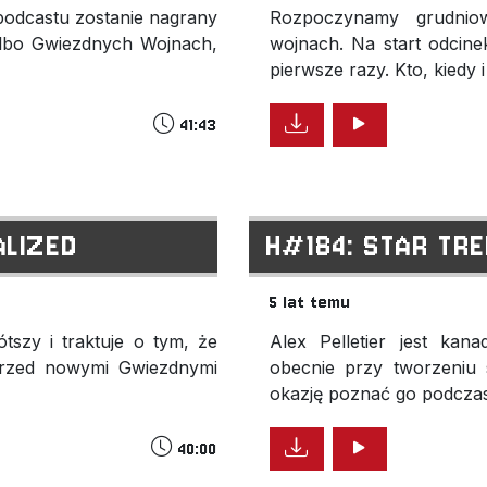
k podcastu zostanie nagrany
Rozpoczynamy grudnio
lbo Gwiezdnych Wojnach,
wojnach. Na start odcine
pierwsze razy. Kto, kiedy i 
41:43
ALIZED
H#184: STAR TRE
5 lat temu
ótszy i traktuje o tym, że
Alex Pelletier jest kan
przed nowymi Gwiezdnymi
obecnie przy tworzeniu 
okazję poznać go podczas
40:00