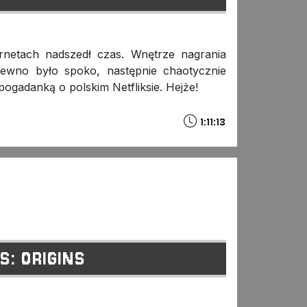
rnetach nadszedł czas. Wnętrze nagrania
pewno było spoko, następnie chaotycznie
pogadanką o polskim Netfliksie. Hejże!
1:11:13
S: ORIGINS