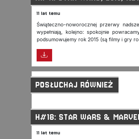
11 lat temu
Świąteczno-noworocznej przerwy nadszed
wypełniają, kolejno: spokojnie powraca
podsumowujemy rok 2015 (są filmy i gry rok
POSŁUCHAJ RÓWNIEŻ
H#18: STAR WARS & MARVEL
11 lat temu