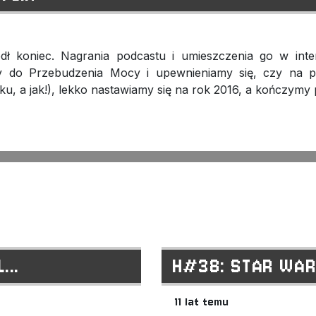
ł koniec. Nagrania podcastu i umieszczenia go w inte
my do Przebudzenia Mocy i upewnieniamy się, czy na 
u, a jak!), lekko nastawiamy się na rok 2016, a kończymy 
...
H#38: STAR WAR
11 lat temu