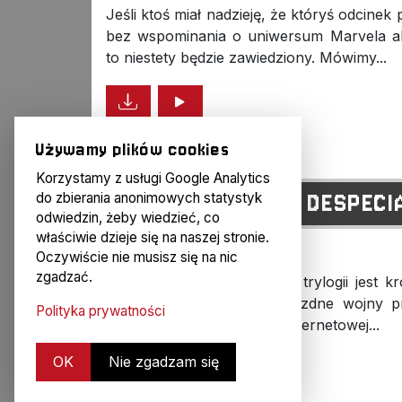
Jeśli ktoś miał nadzieję, że któryś odcine
bez wspominania o uniwersum Marvela a
to niestety będzie zawiedziony. Mówimy...
Używamy plików cookies
Korzystamy z usługi Google Analytics
H#39: STAR WARS DESPECI
do zbierania anonimowych statystyk
odwiedzin, żeby wiedzieć, co
właściwie dzieje się na naszej stronie.
11 lat temu
Oczywiście nie musisz się na nic
zgadzać.
Drugi odcinek podcastowej trylogii jest kr
trzeba obejrzeć stare Gwiezdne wojny 
Polityka prywatności
wojnami. Skupiamy się na internetowej...
OK
Nie zgadzam się