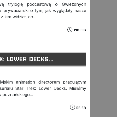
wą trylogię podcastową o Gwiezdnych
k prywaciarski o tym, jak wyglądały nasze
z kim widział, co...
1:03:06
K: LOWER DECKS...
adyjskim animation directorem pracującym
serialu Star Trek: Lower Decks. Mieliśmy
 poznańskiego...
55:58